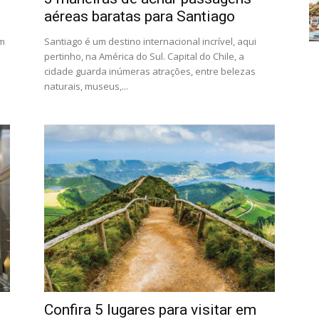
aéreas baratas para Santiago
em
Santiago é um destino internacional incrível, aqui
pertinho, na América do Sul. Capital do Chile, a
cidade guarda inúmeras atrações, entre belezas
naturais, museus,...
Confira 5 lugares para visitar em