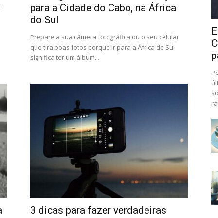
s
para a Cidade do Cabo, na África
do Sul
E
Prepare a sua câmera fotográfica ou o seu celular
C
que tira boas fotos porque ir para a África do Sul
p
significa ter um álbum...
Pe
úl
so
rá
a
3 dicas para fazer verdadeiras