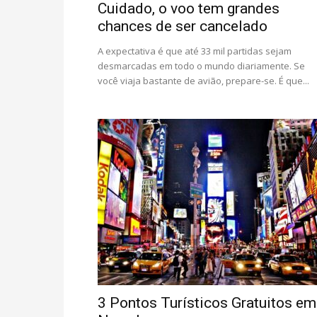
Cuidado, o voo tem grandes
chances de ser cancelado
A expectativa é que até 33 mil partidas sejam
desmarcadas em todo o mundo diariamente. Se
você viaja bastante de avião, prepare-se. É que...
3 Pontos Turísticos Gratuitos em